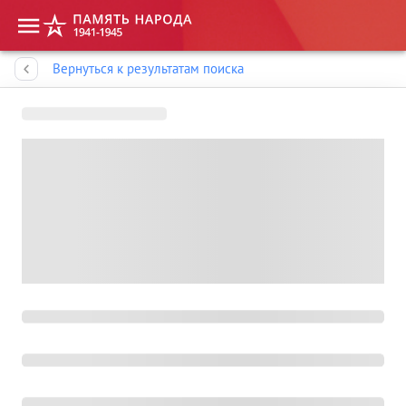
Память народа
Вернуться к результатам поиска