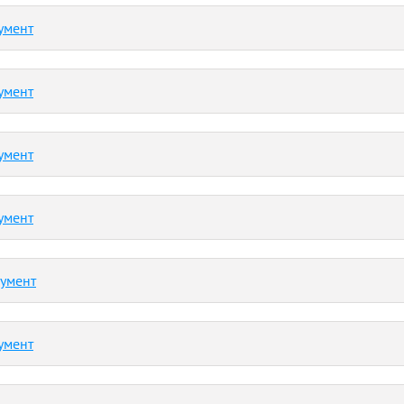
умент
умент
умент
умент
кумент
умент