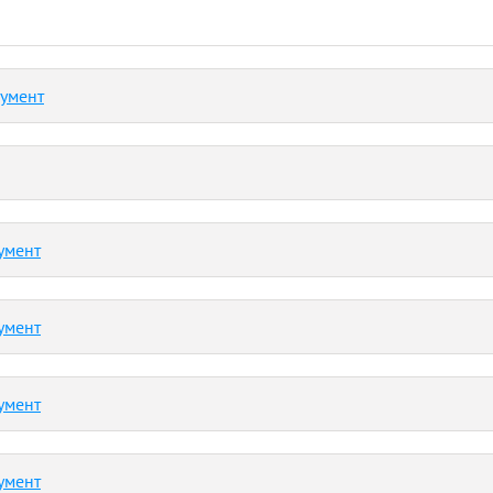
кумент
умент
умент
умент
умент