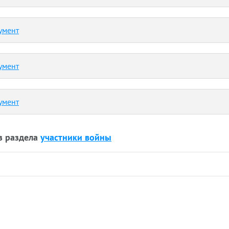
умент
умент
умент
з раздела
участники войны