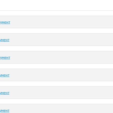
кумент
умент
кумент
умент
умент
умент