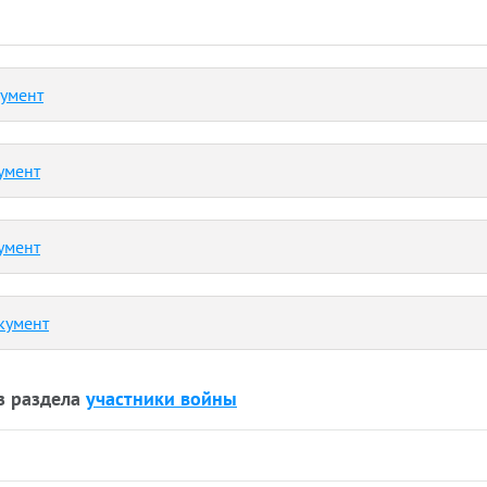
кумент
умент
умент
кумент
з раздела
участники войны