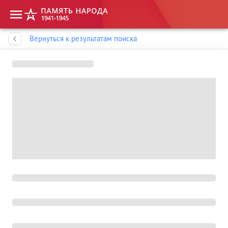
Память народа
Вернуться к результатам поиска