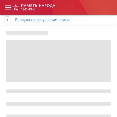
Память народа
Вернуться к результатам поиска