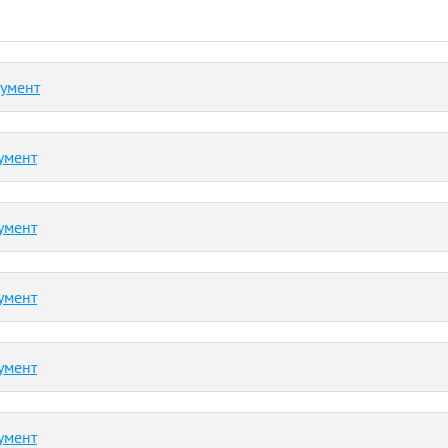
кумент
умент
умент
умент
умент
умент