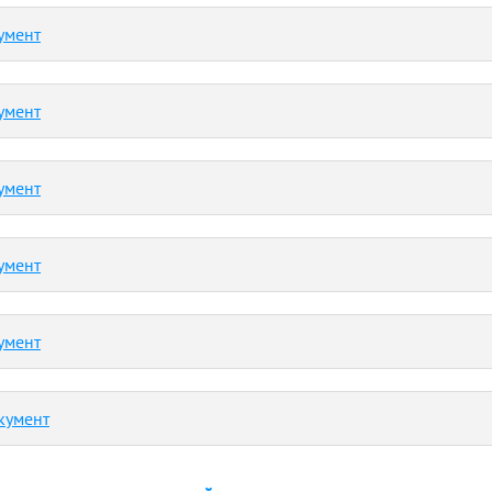
умент
умент
умент
умент
умент
кумент