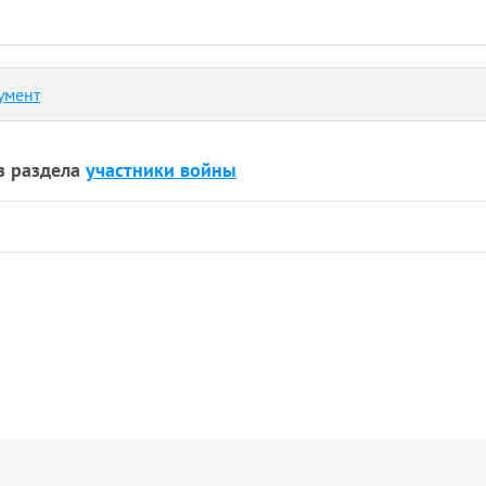
умент
з раздела
участники войны