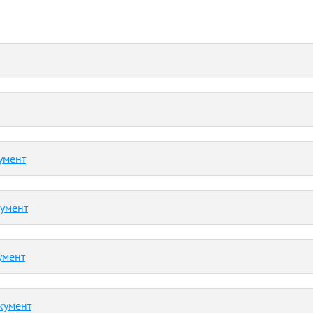
умент
кумент
умент
кумент