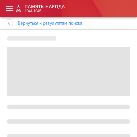
Память народа
Вернуться к результатам поиска