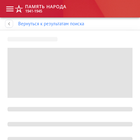
Память народа
Вернуться к результатам поиска