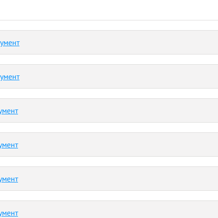
кумент
кумент
умент
умент
умент
умент