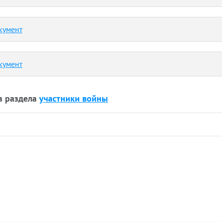
кумент
кумент
з раздела
участники войны