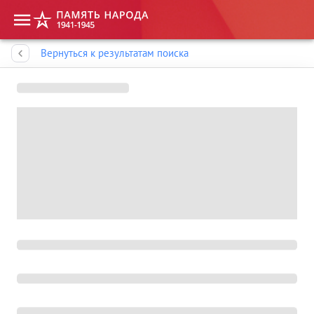
Память народа
Вернуться к результатам поиска