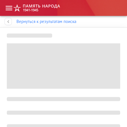
Память народа
Вернуться к результатам поиска