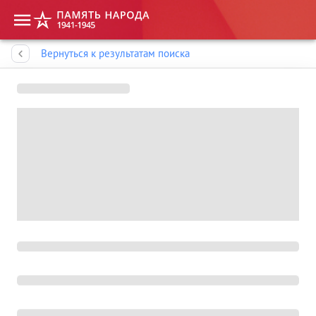
Память народа
Вернуться к результатам поиска