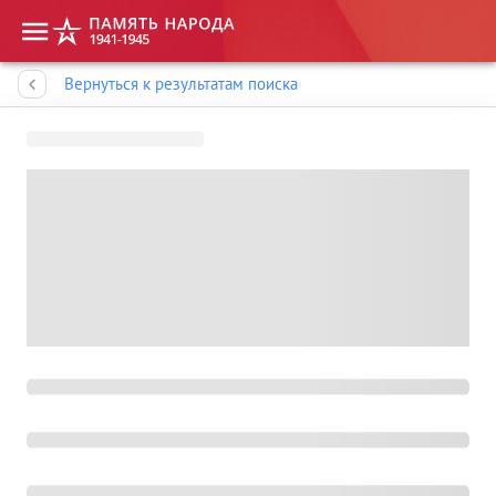
Память народа
Вернуться к результатам поиска