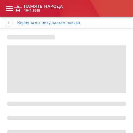
Память народа
Вернуться к результатам поиска