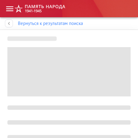
Память народа
Вернуться к результатам поиска