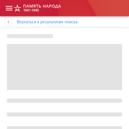
Память народа
Вернуться к результатам поиска