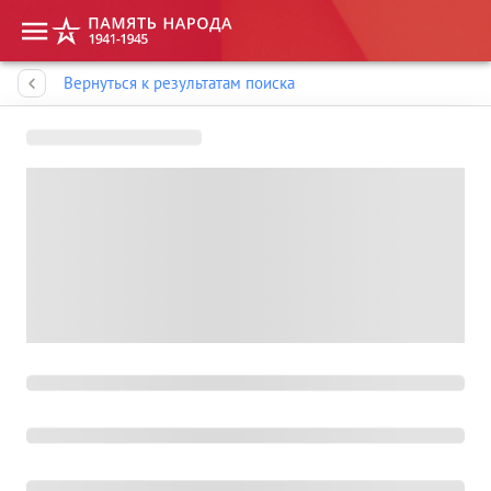
Память народа
Вернуться к результатам поиска