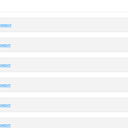
кумент
умент
умент
умент
умент
умент