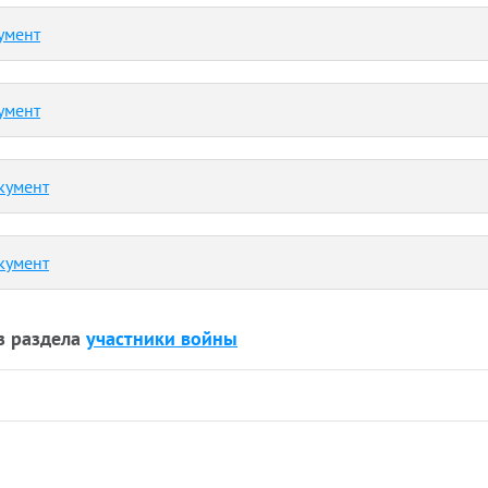
умент
умент
кумент
кумент
з раздела
участники войны