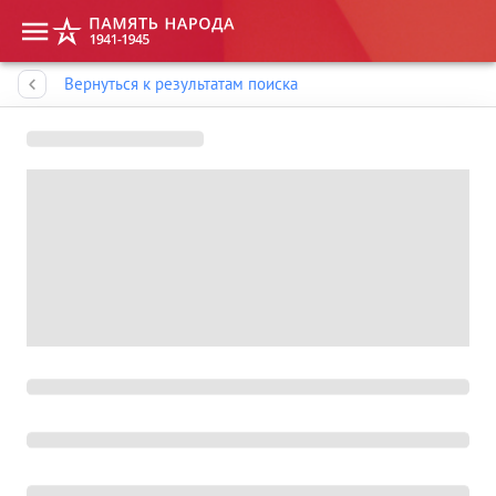
Память народа
Вернуться к результатам поиска