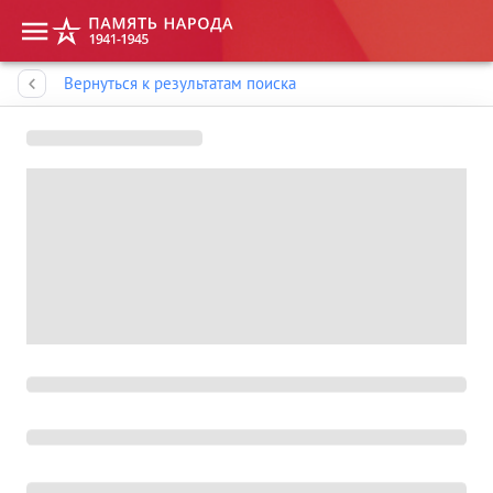
Память народа
Вернуться к результатам поиска