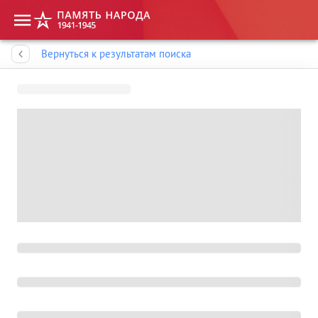
Память народа
Вернуться к результатам поиска