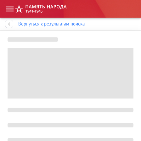
Память народа
Вернуться к результатам поиска