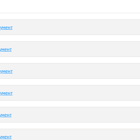
кумент
умент
кумент
кумент
умент
умент