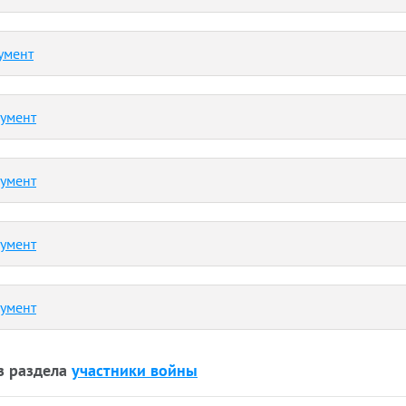
умент
кумент
кумент
кумент
кумент
з раздела
участники войны