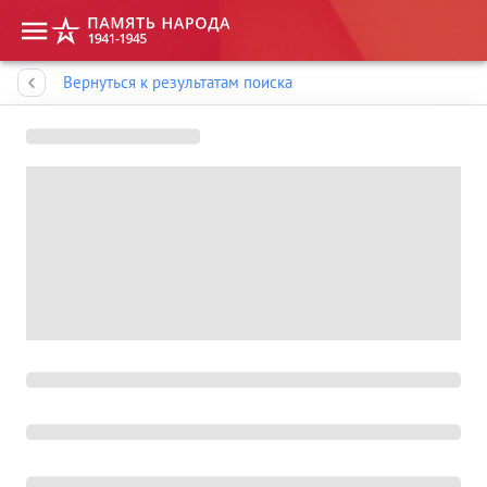
Память народа
Вернуться к результатам поиска