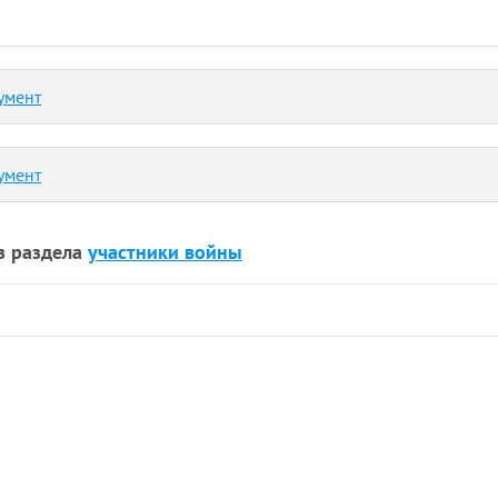
умент
умент
з раздела
участники войны