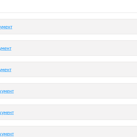
кумент
умент
умент
кумент
кумент
кумент