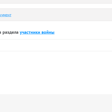
кумент
з раздела
участники войны