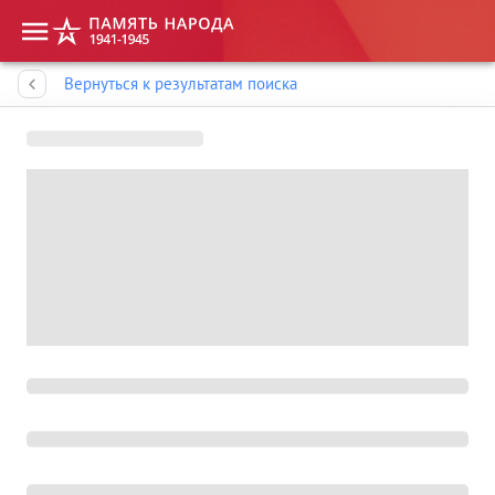
Память народа
Вернуться к результатам поиска