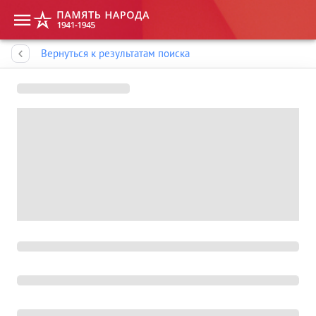
Память народа
Вернуться к результатам поиска