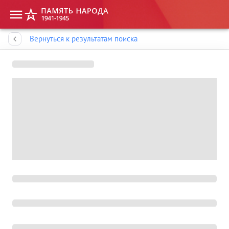
Память народа
Вернуться к результатам поиска