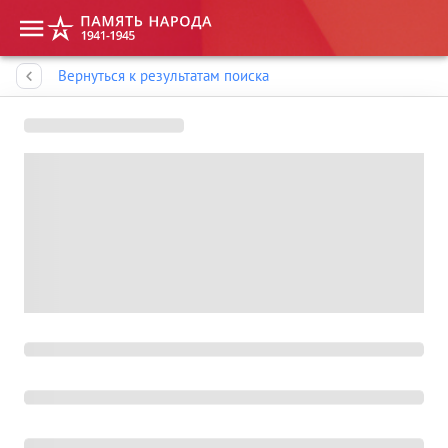
Память народа
Вернуться к результатам поиска