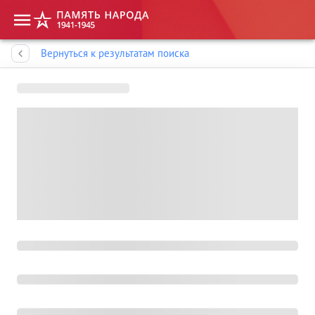
Память народа
Вернуться к результатам поиска