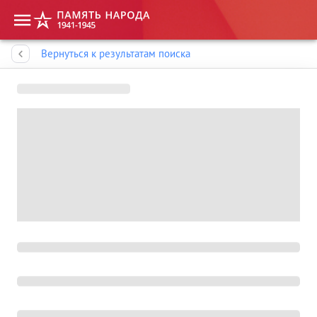
Память народа
Вернуться к результатам поиска