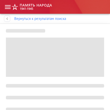
Память народа
Вернуться к результатам поиска