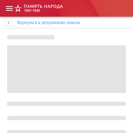
Память народа
Вернуться к результатам поиска