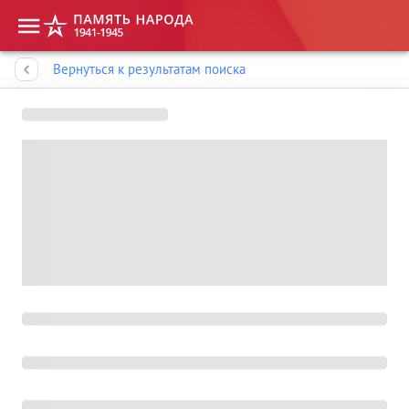
Память народа
Вернуться к результатам поиска