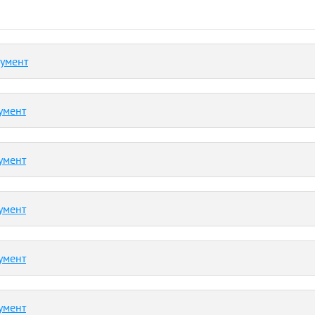
кумент
умент
умент
умент
умент
умент