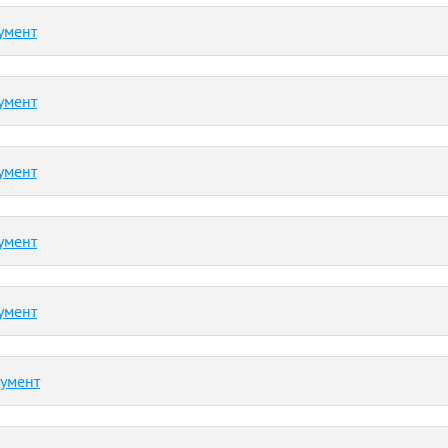
умент
умент
умент
умент
умент
кумент