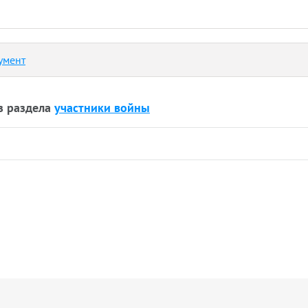
умент
з раздела
участники войны