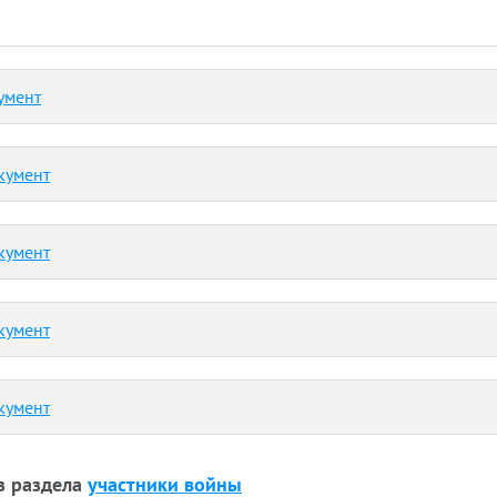
умент
кумент
кумент
кумент
кумент
з раздела
участники войны