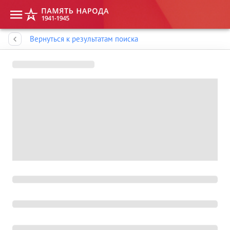
Память народа
Вернуться к результатам поиска