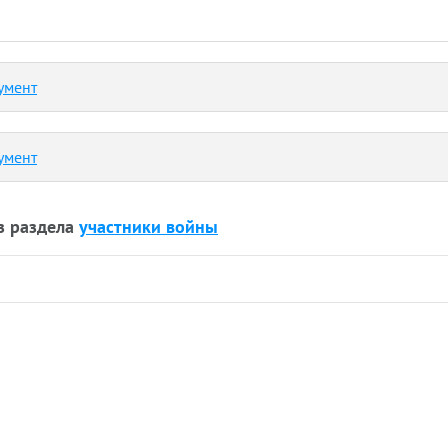
умент
умент
з раздела
участники войны