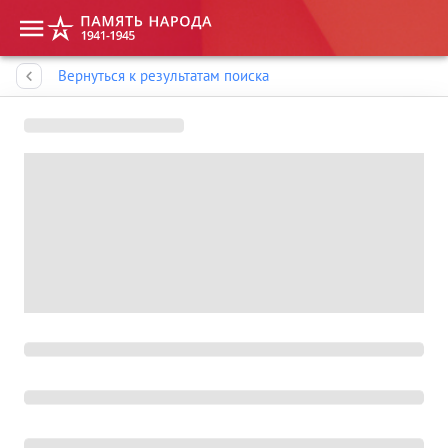
Память народа
Вернуться к результатам поиска