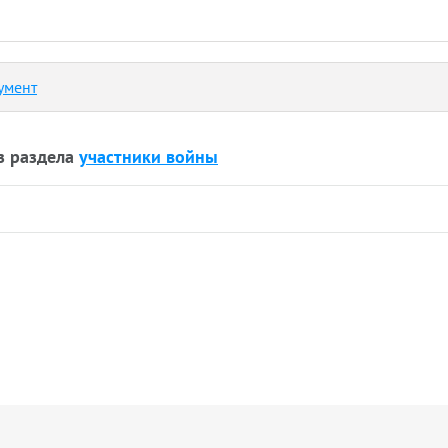
умент
з раздела
участники войны