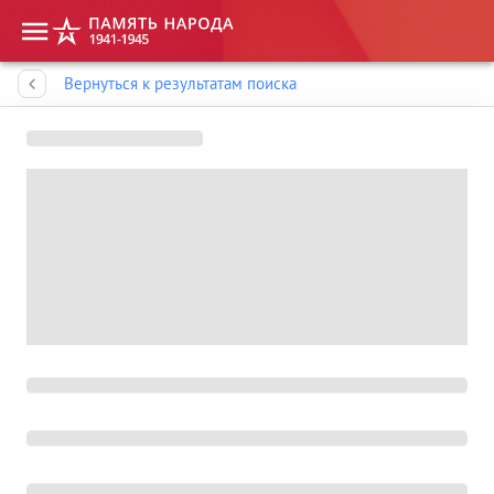
Память народа
Вернуться к результатам поиска