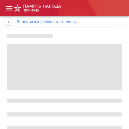
Память народа
Вернуться к результатам поиска