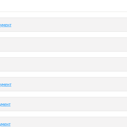
кумент
кумент
умент
умент