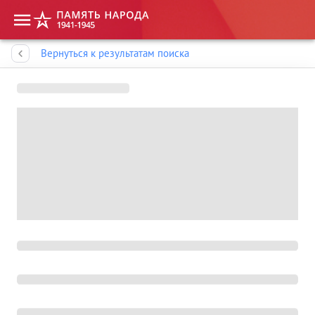
Память народа
Вернуться к результатам поиска