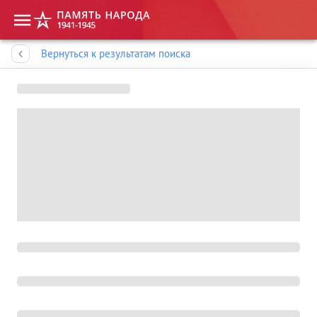
Память народа
Вернуться к результатам поиска